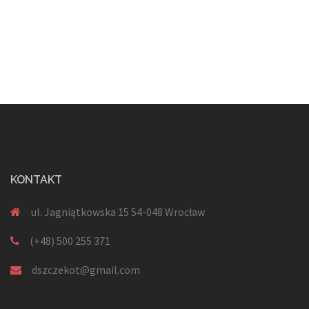
KONTAKT
ul. Jagniątkowska 15 54-048 Wrocław
(+48) 500 255 371
dszczekot@gmail.com