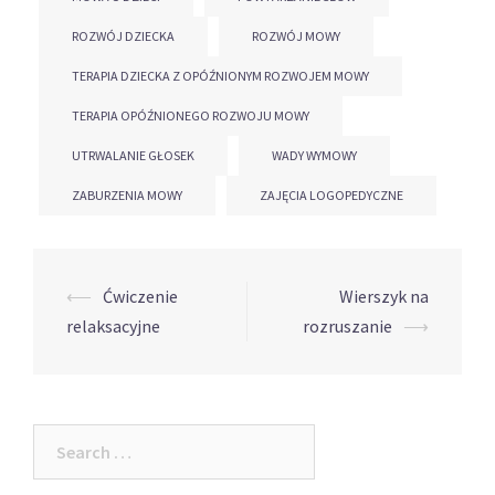
ROZWÓJ DZIECKA
ROZWÓJ MOWY
TERAPIA DZIECKA Z OPÓŹNIONYM ROZWOJEM MOWY
TERAPIA OPÓŹNIONEGO ROZWOJU MOWY
UTRWALANIE GŁOSEK
WADY WYMOWY
ZABURZENIA MOWY
ZAJĘCIA LOGOPEDYCZNE
Post
⟵
Ćwiczenie
Wierszyk na
navigation
relaksacyjne
rozruszanie
⟶
Search
for: