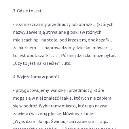
3. Gdzie to jest
- rozmieszczamy przedmioty lub obrazki , (których
nazwy zawierają utrwalane głoski ) w różnych
miejscach np.: na stole, pod krzesłem, obok szafki,
za biurkiem…. i naprowadzamy dziecko, mówiąc: „
to jest obok szafki”…… Później dziecko może pytać:
„Czy to jest na krześle?”…itd.
4. Wyjeżdżamy w podróż
- przygotowujemy walizkę i przedmioty, które
mogą się w niej znaleźć i takie, których nie zabiera
się w podróż. Wybieramy miasto, którego nazwa
zawiera ćwiczoną głoskę. Mówimy zdanie:
„Wyjeżdżam do np.: Świnoujścia i zabieram …np.:
szczoteczkę do zębów….” Dziecko powtarza zdanie i